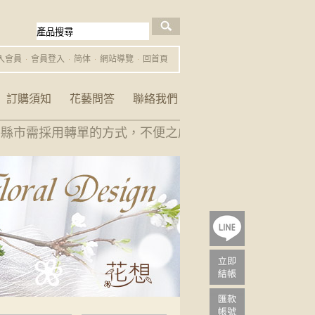
入會員
會員登入
简体
網站導覽
回首頁
訂購須知
花藝問答
聯絡我們
縣市需採用轉單的方式，不便之處敬請見諒。 花禮的花材