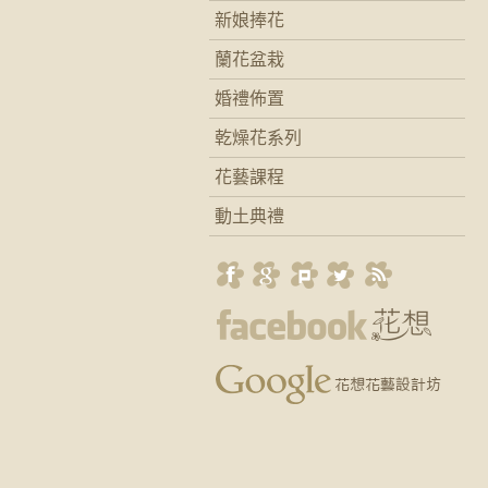
新娘捧花
蘭花盆栽
婚禮佈置
乾燥花系列
花藝課程
動土典禮