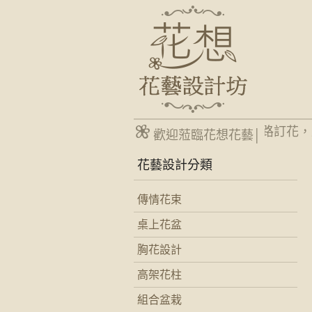
台南網路花店24H網路訂花，
歡迎蒞臨花想花藝│
花藝設計分類
傳情花束
桌上花盆
胸花設計
高架花柱
組合盆栽