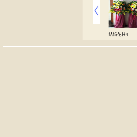
24
四面圓桌花38
講臺桌花1
結婚花柱4
00
00
00