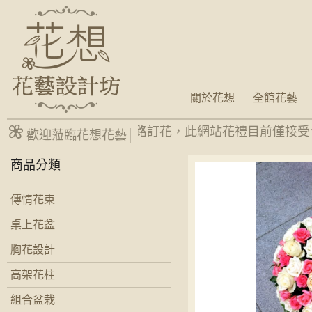
關於花想
全館花藝
台南網路花店24H網路訂花，此網站花禮目前僅接受
歡迎蒞臨花想花藝│
商品分類
傳情花束
桌上花盆
胸花設計
高架花柱
組合盆栽