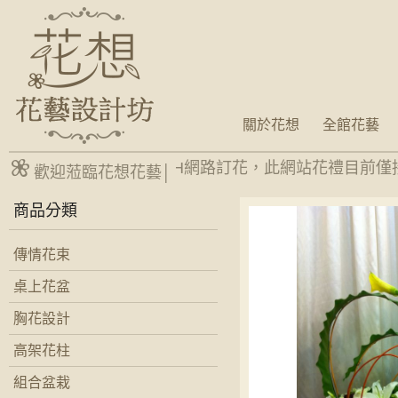
關於花想
全館花藝
台南網路花店24H網路訂花，此網站花禮目前僅
歡迎蒞臨花想花藝│
商品分類
傳情花束
桌上花盆
胸花設計
高架花柱
組合盆栽