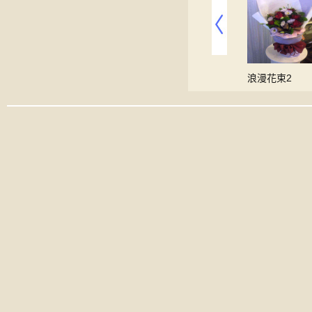
花10
告別式花柱18
組合盆栽42
浪漫花束2
00
00
00