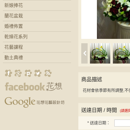
新娘捧花
蘭花盆栽
婚禮佈置
乾燥花系列
花藝課程
動土典禮
商品描述
花材會依季節有所調整,不
送達日期 / 時間
(請選
*
送達日期：