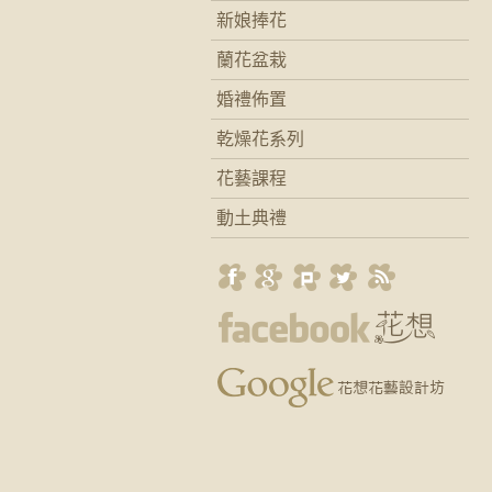
新娘捧花
蘭花盆栽
婚禮佈置
乾燥花系列
花藝課程
動土典禮