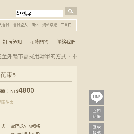
入會員
會員登入
简体
網站導覽
回首頁
訂購須知
花藝問答
聯絡我們
至外縣市需採用轉單的方式，不便之處敬請見諒。 花禮
花束6
4800
價： NT$
傳情花束
方式：
電匯或ATM轉帳
paypal線上付款