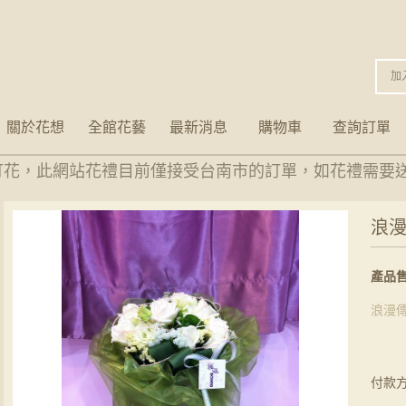
加
關於花想
全館花藝
最新消息
購物車
查詢訂單
訂花，此網站花禮目前僅接受台南市的訂單，如花禮需要送
浪漫
產品售
浪漫
付款