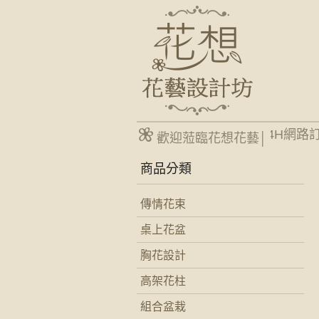
台南網路花店24H網路
歡迎蒞臨花想花藝│
商品分類
傳情花束
桌上花盆
胸花設計
高架花柱
組合盆栽