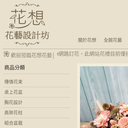
關於花想
全館花藝
台南網路花店24H網路訂花，此網站花禮目前僅
歡迎蒞臨花想花藝│
商品分類
傳情花束
桌上花盆
胸花設計
高架花柱
組合盆栽