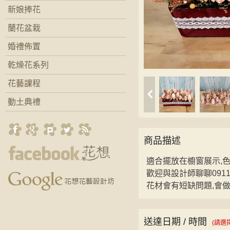
新娘捧花
蘭花盆栽
婚禮佈置
乾燥花系列
花藝課程
動土典禮
商品描述
適合擺放在櫥窗展示,
歡迎與設計師聊聊09118
花材會有短缺問題,會
送達日期 / 時間
(請選