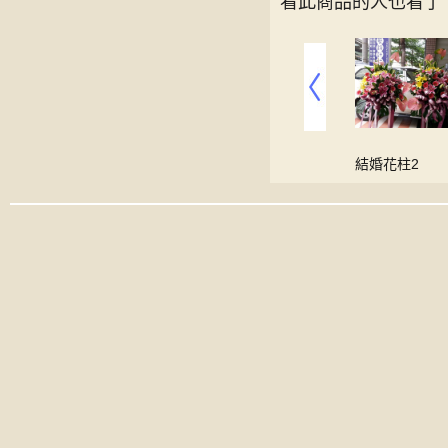
看此商品的人也看了
柱2
開運竹盆栽6
桌上盆花
結婚花柱2
00
00
00